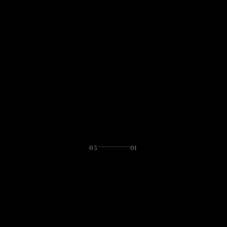
05
01
LET'S TALK