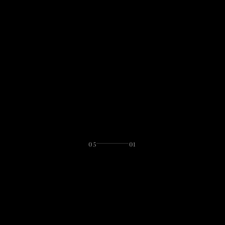
05
01
LET'S TALK
WHAT IS YOUR NAME